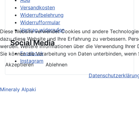
AGB
Versandkosten
Widerrufbelehrung
Widerrufformular
Vertrag widerrufen
Diese Website verwendet Cookies und andere Technologien.
dazu diese Website und Ihre Erfahrung zu verbessern. Pe
Social Media
werden. Weitere Informationen über die Verwendung Ihrer D
Facebook
Sie können die Verarbeitung von Daten unterbinden, wenn S
Instagram
Akzeptieren
Ablehnen
Datenschutzerklärun
Mineraly Alpaki