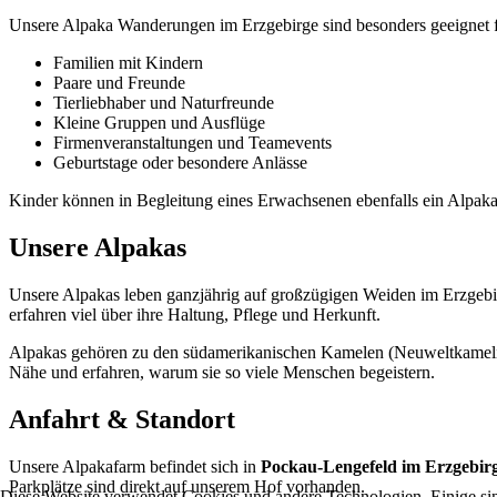
Unsere Alpaka Wanderungen im Erzgebirge sind besonders geeignet f
Familien mit Kindern
Paare und Freunde
Tierliebhaber und Naturfreunde
Kleine Gruppen und Ausflüge
Firmenveranstaltungen und Teamevents
Geburtstage oder besondere Anlässe
Kinder können in Begleitung eines Erwachsenen ebenfalls ein Alpaka 
Unsere Alpakas
Unsere Alpakas leben ganzjährig auf großzügigen Weiden im Erzgebi
erfahren viel über ihre Haltung, Pflege und Herkunft.
Alpakas gehören zu den südamerikanischen Kamelen (Neuweltkameliden
Nähe und erfahren, warum sie so viele Menschen begeistern.
Anfahrt & Standort
Unsere Alpakafarm befindet sich in
Pockau-Lengefeld im Erzgebirg
Parkplätze sind direkt auf unserem Hof vorhanden.
Diese Website verwendet Cookies und andere Technologien. Einige sin