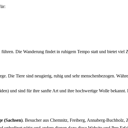
ür:
führen. Die Wanderung findet in ruhigem Tempo statt und bietet viel Z
rge. Die Tiere sind neugierig, ruhig und sehr menschenbezogen. Währ
) und sind für ihre sanfte Art und ihre hochwertige Wolle bekannt. 
e (Sachsen)
. Besucher aus Chemnitz, Freiberg, Annaberg-Buchholz, Z
d unbedingt nötig und andere dienen dazu diese Website und Ihre Erf