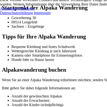
werden. Weitere Informationen über die Verwendung Ihrer Daten finde
Startpunkt der Alpaka Wanderung
Akzeptieren
Ablehnen
Datenschutzerklärung
Impressum
Gewerbering 30
09514 Lengefeld
Sachsen – Erzgebirge
Tipps für Ihre Alpaka Wanderung
Bequeme Kleidung und festes Schuhwerk
Wettergerechte Kleidung je nach Jahreszeit
Kamera oder Smartphone für Erinnerungsfotos
Hunde bitte zu Hause lassen
Alpakawanderung buchen
Wenn Sie an einer Alpaka Wanderung teilnehmen möchten, senden Sie
Bitte geben Sie dabei folgende Informationen an:
Anzahl der gewünschten Alpakas
Anzahl der Erwachsenen
Anzahl der Kinder (schulpflichtig)