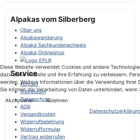
Alpakas vom Silberberg
Über uns
Alpakawanderung
Alpaka Sachkundenachweis
Alpaka Onlineshop
Diese Website verwendet Cookies und andere Technologien.
Service
dazu diese Website und Ihre Erfahrung zu verbessern. Pe
werden. Weitere Informationen über die Verwendung Ihrer D
Kontakt
Sie können die Verarbeitung von Daten unterbinden, wenn S
Impressum
Datenschutz
Akzeptieren
Ablehnen
AGB
Datenschutzerklärun
Versandkosten
Widerrufbelehrung
Widerrufformular
Vertrag widerrufen